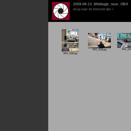
2008-08-13_Middagje_naar_OBA
terug naar de fotoserie-lijst >
IMG_1545
IMG_1538.jpg
IMG_1536.jpg