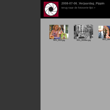
2008-07-06_Verjaardag_Pippin
terug naar de fotoserie-lijst >
IMG_0946
IMG_0915.jpg
IMG_0933bw.jpg