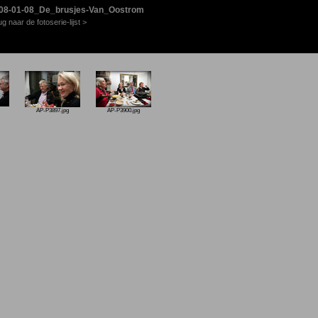
08-01-08_De_brusjes-Van_Oostrom
ug naar de fotoserie-lijst >
AP-P3897.jpg
AP-P3900.jpg