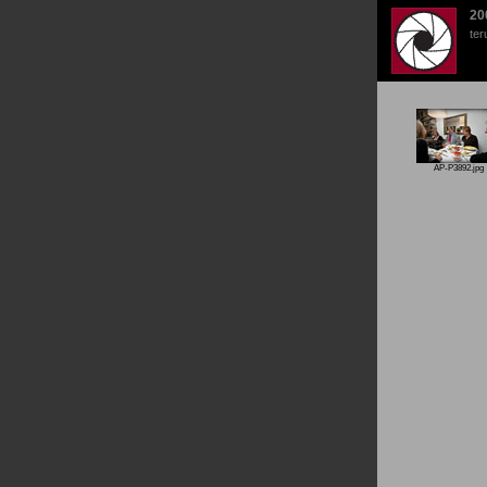
20
ter
AP-P3892.jpg