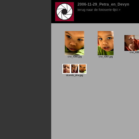
2006-11-29_Petra_en_Devyn
terug naar de fotoserie-lijst >
crw_4382
crw_4360.jpg
crw_4367.jpg
dcombi_drie.jpg