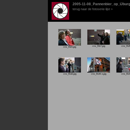
2005-11-08_Pannenbier_op_IJbur
terug naar de fotoserie-lijst >
crw_9117.jpg
crw_9120
crw_9115.jpg
crw_9132.jpg
crw_9134-1.jpg
crw_9137